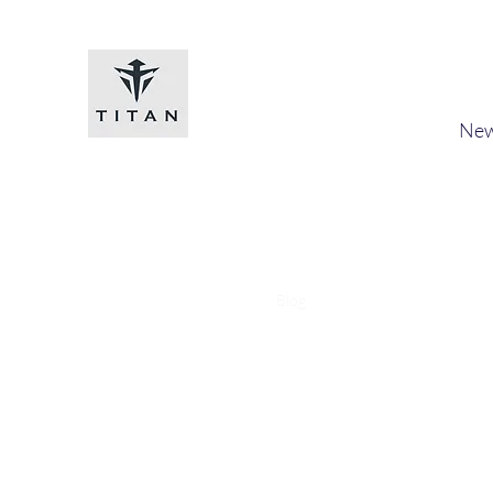
Titan-chem
​New
Home
Shop
Loyalty
Blog
Forum
Members
A