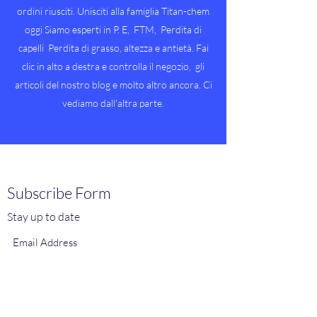
ordini riusciti. Unisciti alla famiglia Titan-chem
oggi Siamo esperti in P. E, FTM, Perdita di
capelli Perdita di grasso, altezza e antietà. Fai
clic in alto a destra e controlla il negozio, gli
articoli del nostro blog e molto altro ancora. Ci
vediamo dall'altra parte.
Subscribe Form
Stay up to date
Submit