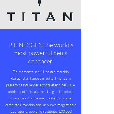
P. E NEXGEN the world's
most powerful penis
enhancer
Dal momento in cui il nostro marchio
Russianstar, famoso in tutto il mondo, è
passato da influencer a proprietario nel 2014,
abbiamo offerto ai clienti i migliori prodotti
innovativi e di altissima qualità. Dopo aver
cambiato il marchio con un nuovo magazzino e
laboratorio, abbiamo restituito. 100.000